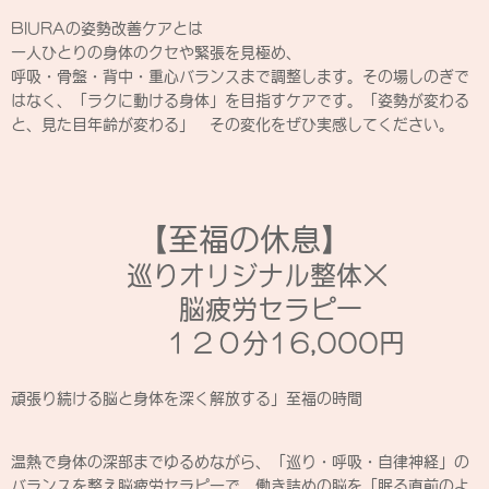
BIURAの姿勢改善ケアとは
一人ひとりの身体のクセや緊張を見極め、
呼吸・骨盤・背中・重心バランスまで調整します。その場しのぎで
はなく、「ラクに動ける身体」を目指すケアです。「姿勢が変わる
と、見た目年齢が変わる」 その変化をぜひ実感してください。
【至福の休息】
巡りオリジナル整体×
脳疲労セラピー
１２０分
16,000円
頑張り続ける脳と身体を深く解放する」至福の時間
温熱で身体の深部までゆるめながら、「巡り・呼吸・自律神経」の
バランスを整え脳疲労セラピーで、働き詰めの脳を「眠る直前のよ