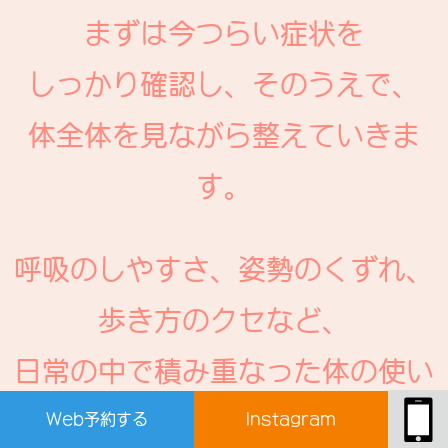
まずは今つらい症状を
しっかり確認し、そのうえで、
体全体を見ながら整えていきま
す。
呼吸のしやすさ、姿勢のくずれ、
歩き方のクセなど、
日常の中で積み重なった体の使い
方を丁寧に紐解き、本来の動きや
Web予約する
Instagram